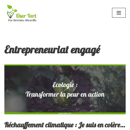
Aller
au
contenu
Entrepreneuriat engagé
Réchauffement climatique : Je suis en colère…