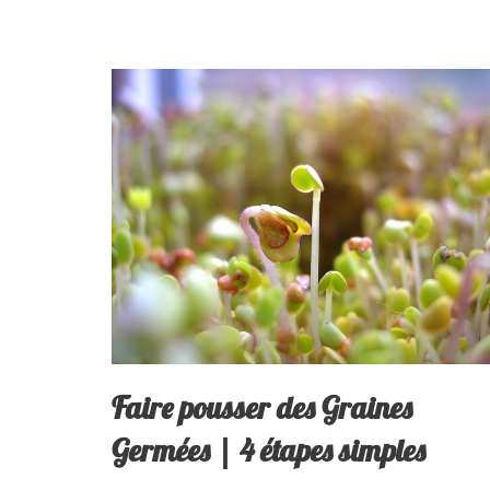
Faire‌ ‌pousser‌ ‌des‌ ‌Graines‌
‌Germées‌ ‌|‌ ‌4‌ ‌étapes‌ ‌simples‌