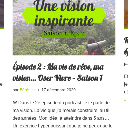
R
é
p
Épisode 2 : Ma vie de rêve, ma
vision… Oser Vivre – Saison 1
Et
re
j
par
Bérénice
17 décembre 2020
d
»
💭 Dans le 2e épisode du podcast, je te parle de
ma vision. La vie que j’aimerais construire, au fil
des années. Mon idéal à atteindre dans 5 ans…
Un exercice hyper puissant que je ne peux que te