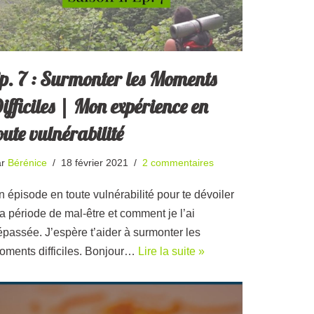
p. 7 : Surmonter les Moments
ifficiles | Mon expérience en
oute vulnérabilité
ar
Bérénice
18 février 2021
2 commentaires
 épisode en toute vulnérabilité pour te dévoiler
a période de mal-être et comment je l’ai
épassée. J’espère t’aider à surmonter les
oments difficiles. Bonjour…
Lire la suite »