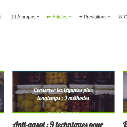
il
🙋‍♀️ À propos
📜 Articles
✒ Prestations
💬 C
Anti-gaspi : 9 techniques pour
B