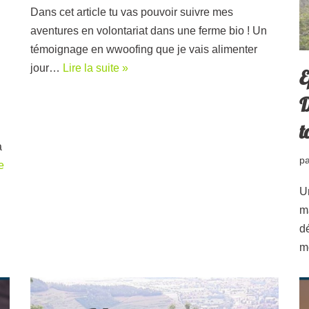
Dans cet article tu vas pouvoir suivre mes
aventures en volontariat dans une ferme bio ! Un
témoignage en wwoofing que je vais alimenter
jour…
Lire la suite »
E
D
t
a
p
e
Un
m
d
m