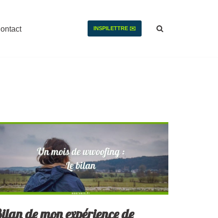
ontact
INSPILETTRE ✉️
ilan de mon expérience de