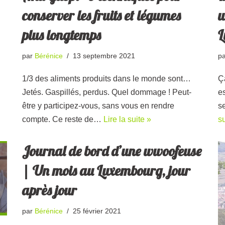
conserver les fruits et légumes
w
plus longtemps
L
par
Bérénice
13 septembre 2021
p
1/3 des aliments produits dans le monde sont…
Ç
Jetés. Gaspillés, perdus. Quel dommage ! Peut-
es
être y participez-vous, sans vous en rendre
s
compte. Ce reste de…
Lire la suite »
su
Journal de bord d’une wwoofeuse
| Un mois au Luxembourg, jour
après jour
par
Bérénice
25 février 2021