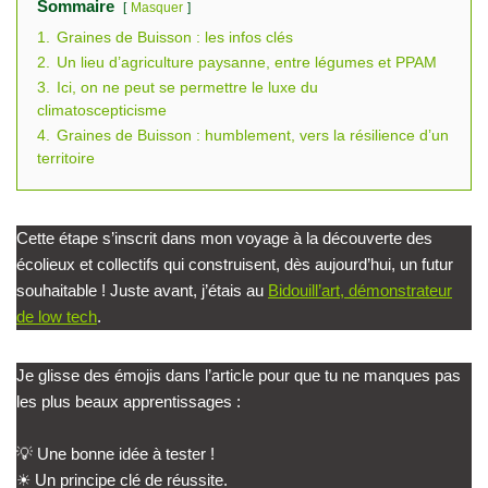
Sommaire
Masquer
1.
Graines de Buisson : les infos clés
2.
Un lieu d’agriculture paysanne, entre légumes et PPAM
3.
Ici, on ne peut se permettre le luxe du
climatoscepticisme
4.
Graines de Buisson : humblement, vers la résilience d’un
territoire
Cette étape s’inscrit dans mon voyage à la découverte des
écolieux et collectifs qui construisent, dès aujourd’hui, un futur
souhaitable ! Juste avant, j’étais au
Bidouill’art, démonstrateur
de low tech
.
Je glisse des émojis dans l’article pour que tu ne manques pas
les plus beaux apprentissages :
💡 Une bonne idée à tester !
☀ Un principe clé de réussite.