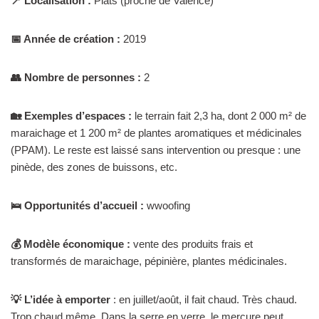
📍 Localisation :
Plats (proche de Valence)
📅 Année de création :
2019
👥 Nombre de personnes :
2
🏡 Exemples d’espaces :
le terrain fait 2,3 ha, dont 2 000 m² de
maraichage et 1 200 m² de plantes aromatiques et médicinales
(PPAM). Le reste est laissé sans intervention ou presque : une
pinède, des zones de buissons, etc.
🛌 Opportunités d’accueil :
wwoofing
💰 Modèle économique :
vente des produits frais et
transformés de maraichage, pépinière, plantes médicinales.
💡 L’idée à emporter
: en juillet/août, il fait chaud. Très chaud.
Trop chaud même. Dans la serre en verre, le mercure peut