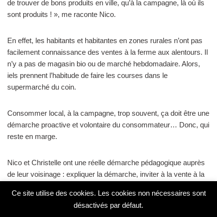
de trouver de bons produits en ville, qu’à la campagne, là où ils
sont produits ! », me raconte Nico.
En effet, les habitants et habitantes en zones rurales n’ont pas
facilement connaissance des ventes à la ferme aux alentours. Il
n’y a pas de magasin bio ou de marché hebdomadaire. Alors,
iels prennent l’habitude de faire les courses dans le
supermarché du coin.
Consommer local, à la campagne, trop souvent, ça doit être une
démarche proactive et volontaire du consommateur… Donc, qui
reste en marge.
Nico et Christelle ont une réelle démarche pédagogique auprès
de leur voisinage : expliquer la démarche, inviter à la vente à la
ferme, etc. Changer les habitudes, ça peut être long ! Alors, le
Ce site utilise des cookies. Les cookies non nécessaires sont
couple s’inscrit dans la dynamique du territoire, pour la soutenir
désactivés par défaut.
et y planter des graines bio : engagement comme conseiller