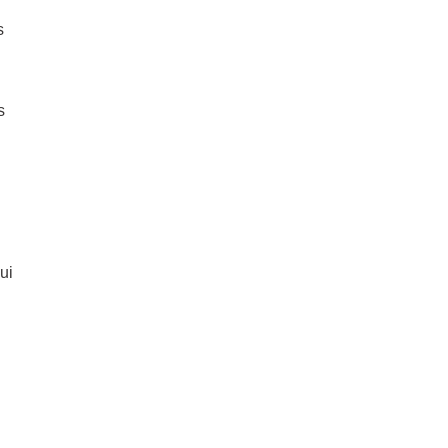
s
s
ui