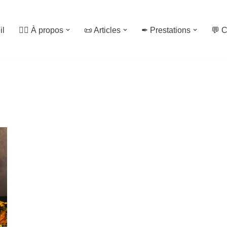
il
🙋‍♀️ À propos
📜 Articles
✒ Prestations
💬 C